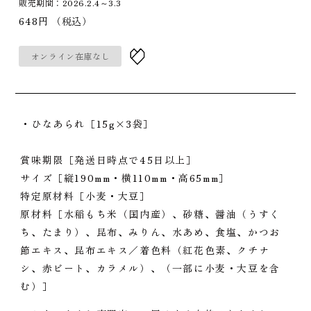
販売期間：2026.2.4～3.3
648円
（税込）
オンライン在庫なし
・ひなあられ［15g×3袋］
賞味期限［発送日時点で45日以上］
サイズ［縦190mm・横110mm・高65mm］
特定原材料［小麦・大豆］
原材料［水稲もち米（国内産）、砂糖、醤油（うすく
ち、たまり）、昆布、みりん、水あめ、食塩、かつお
節エキス、昆布エキス／着色料（紅花色素、クチナ
シ、赤ビート、カラメル）、（一部に小麦・大豆を含
む）］