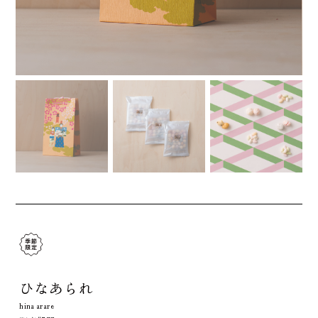
ひなあられ
hina arare